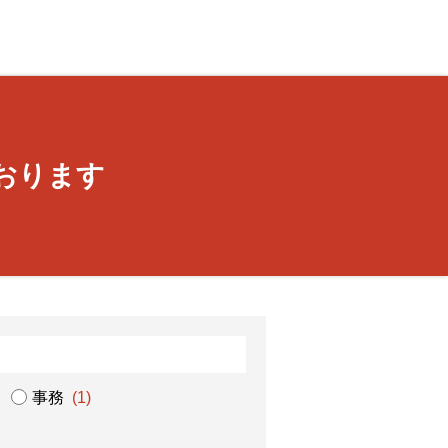
おります
事務
(1)